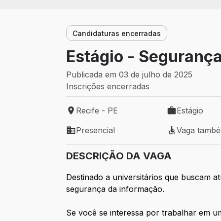
Candidaturas encerradas
Estágio - Seguranç
Publicada em 03 de julho de 2025
Inscrições encerradas
Recife - PE
Estágio
Local de trabalho: Recife - PE
Tipo de vaga: 
Presencial
Vaga tamb
Modelo de trabalho: Presencial
Vaga também 
DESCRIÇÃO DA VAGA
Destinado a universitários que buscam a
segurança da informação.
Se você se interessa por trabalhar em u