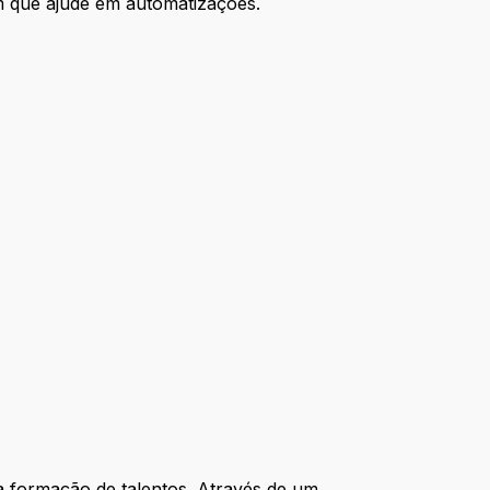
m que ajude em automatizações.
a formação de talentos. Através de um