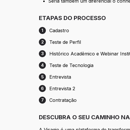
Seria também um diferencial o conh
ETAPAS DO PROCESSO
Cadastro
1
Etapa 1: Cadastro
Teste de Perfil
2
Etapa 2: Teste de Perfil
Histórico Acadêmico e Webinar Insti
3
Etapa 3: Histórico Acadêmico e Webinar I
Teste de Tecnologia
4
Etapa 4: Teste de Tecnologia
Entrevista
5
Etapa 5: Entrevista
Entrevista 2
6
Etapa 6: Entrevista 2
Contratação
7
Etapa 7: Contratação
DESCUBRA O SEU CAMINHO NA 
A Visagio é uma plataforma de transform