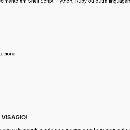
ecimento em Shell Script, Python, Ruby ou outra linguage
tucional
nstitucional
VISAGIO!
ação e desenvolvimento de negócios com foco principal n